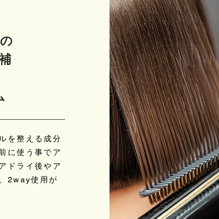
ンの
補
ム
ルを整える成分
前に使う事でア
アドライ後やア
2way使用が