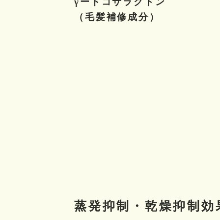
γードコサラクトン
（毛髪補修成分）
蒸発抑制・乾燥抑制効