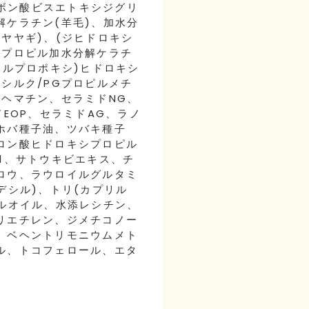
ルボン酸ビスエトキシジグリ
解ケラチン(羊毛)、加水分
ヤヤギ)、(ジヒドロキシ
シプロピル加水分解ケラチ
リルプロポキシ)ヒドロキシ
シルク/PGプロピルメチ
、ヘマチン、セラミドNG、
ドEOP、セラミドAG、ラノ
ホバ種子油、ツバキ種子
ロン酸ヒドロキシプロピル
1、サトウキビエキス、チ
ロウ、ラウロイルグルタミ
デシル)、トリ(カプリル
ラルオイル、水添レシチン、
リエチレン、ジメチコノー
、ベヘントリモニウムメト
ル、トコフェロール、エタ