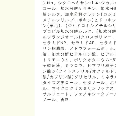
ンNa、シクロヘキサン-1,4-ジカ
コール、加水分解ケラチン、加水分
解シルク、加水分解ケラチン(カシミ
メチルシリルプロポキシ)ヒドロキ
ン(羊毛)、(ジヒドロキシメチルシ
プロピル加水分解シルク、(加水分解
ルシランジオール)クロスポリマー
セラミドNP、セラミドAP、セラミ
リン脂肪酸、メドウフォーム油、ホ
油、加水分解ヒアルロン酸、ヒアル
トリモニウム、ポリクオタニウム-5
ャ乾留液、ミツロウ、ヒマワリ種子
ン酸ジ(フィトステリル/オクチルド
酸/カプリン酸)グリセリル、ミネ
ダイズズテロール、セタノール、ポ
ル、マイクロクリスタリンワックス
サルフェート、フェノキシエタノー
ノール、香料